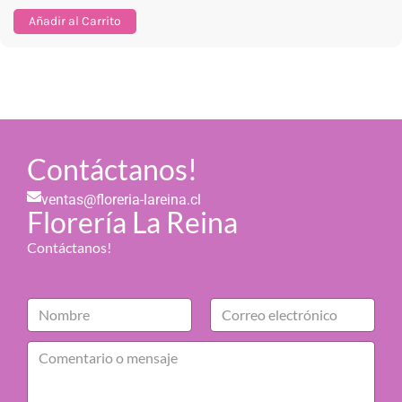
Añadir al Carrito
Contáctanos!
ventas@floreria-lareina.cl
Florería La Reina
Contáctanos!
N
C
o
o
m
C
r
b
o
r
r
m
e