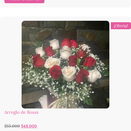
¡Oferta!
Arreglo de Rosas
$
55.000
$
48.000